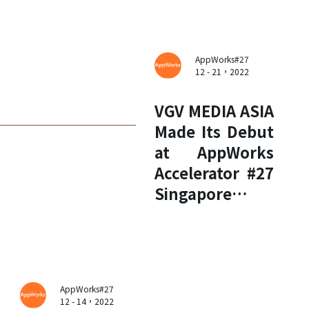
AppWorks#27
12 - 21，2022
VGV MEDIA ASIA
Made Its Debut
at AppWorks
Accelerator #27
Singapore
Startup
Showcase
AppWorks#27
12 - 14，2022