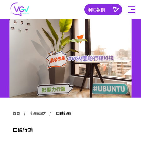
網紅報價
首頁
行銷學坊
口碑行銷