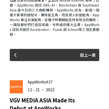
住數位革命的成長機會。正如同
Mobile Internet
帶來了巨
變，
AppWorks
相信
ABS–AI
、
Blockchain
與
Southeast
Asia
是今日的三大典範轉移。
AppWorks
認為，創造一個
偉大事業的過程中，團隊是主角，而投資人則是配角，
App
Works
專注扮演配角，從種子時期開始支持有想法的團隊，
一路陪著他們打造區域級、世界級的偉大企業。
AppWork
s
目前共提供
Accelerator
、
Funds
與
School
等三項主要服
務。
回上一頁
AppWorks#27
12 - 21 ‧ 2022
VGV MEDIA ASIA Made Its
Debut at AppWorks