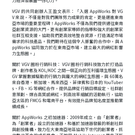
力經濟發展盡一份心力。
VGV
的共同創辦人王盈文表示：「入選
AppWorks
對
VG
V
來說，不僅是對我們團隊努力成果的肯定，更是邁進東南
亞市場的重要里程碑！
AppWorks
不僅為我們提供通往東南
亞創業資源的大門，更有創業家導師的指導和強大的創業家
社群互相支援，協助我們更高效地整合資源，打造滿足市場
需求的科技產品。我們期待在這個令人振奮的合作中，與
A
ppWorks
協同致力於在東南亞市場，建立最大的網紅影響
力生態圈。」
關於
VGV
圈粉行銷科技：
VGV
圈粉行銷科技致力於打造品
牌、創作者及
KOL/KOC
之間一個正向的互利循環生態圈。
V
GV
掌握數據驅動的行銷力與龐大的網紅生態圈，與
60
萬名
來自香港、新加坡、馬來西亞、菲律賓和日本的
YouTuber
s
、
FB
、
IG
等網紅合作，提供品牌從行銷目標設定、社群創
意策劃、媒合高質感網紅，到高效率細膩的活動執行，協助
亞太區的
FMCG
和電商平台，有效提升品牌知名度並推動業
績成長。
關於
AppWorks
之初加速器：
2009
年成立，由「創業者」
為「創業者」設立的加速器，和基於加速器發展的新創社群
與創投機構，致力在大東南亞地區協助下世代的創業者，抓