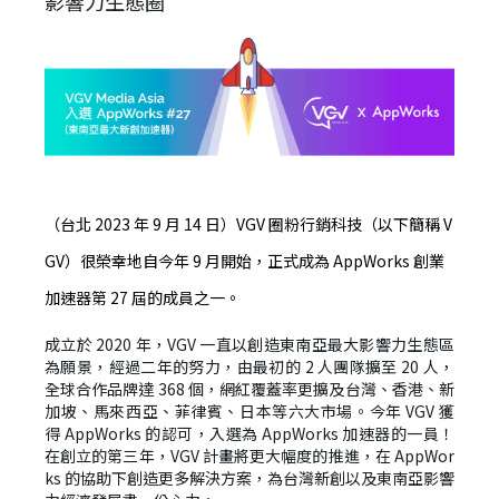
影響力生態圈
（台北
2023
年
9
月
14
日）
VGV
圈粉行銷科技（以下簡稱
V
GV
）很榮幸地自今年
9
月開始，正式成為
AppWorks
創業
加速器第
27
屆的成員之一。
成立於
2020
年，
VGV
一直以創造東南亞最大影響力生態區
為願景，經過二年的努力，由最初的
2
人團隊擴至
20
人，
全球合作品牌達
368
個，網紅覆蓋率更擴及台灣、香港、新
加坡、馬來西亞、菲律賓、日本等六大市場。今年
VGV
獲
得
AppWorks
的認可，入選為
AppWorks
加速器的一員！
在創立的第三年，
VGV
計畫將更大幅度的推進，在
AppWor
ks
的協助下創造更多解決方案，為台灣新創以及東南亞影響