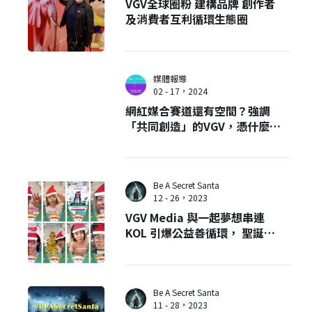
VGV全球圈粉 建構品牌 創作者
及消費者互利循環生態圈
媒體報導
02 - 17，2024
網紅媒合賽道還有空間？強調
「共同創造」的VGV，憑什麼獲
得TripAdvisor肯定？
Be A Secret Santa
12 - 26，2023
VGV Media 與一起夢想串連
KOL 引爆公益善循環， 聖誕之
際創造上百筆善款！
Be A Secret Santa
11 - 28，2023