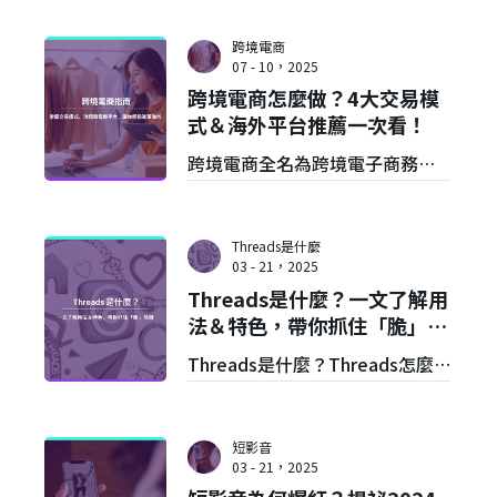
跨境電商
07 - 10，2025
跨境電商怎麼做？4大交易模
式＆海外平台推薦一次看！
跨境電商全名為跨境電子商務，
是一種透過網路平台將商品或服
務銷售到國外的商業模式，從商
Threads是什麼
品展示、訂單處理、金流支付到
03 - 21，2025
Threads是什麼？一文了解用
物流配送都可藉由線上系統完
法＆特色，帶你抓住「脆」熱
成。本文將說明跨境電商是什麼
潮
Threads是什麼？Threads怎麼
＆怎麼做，並分享跨境電商推薦
用？本文將詳細介紹Threads用
平台！
法與詳細功能，並解答Threads
短影音
跟X（Twitter）的差異，以及使
03 - 21，2025