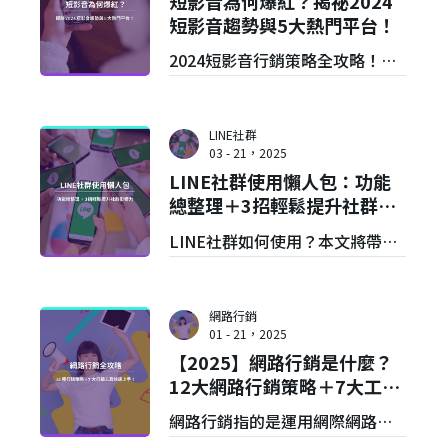
短影音為何爆紅？揭祕2024
用上的常見問題。想用Threads
短影音趨勢與5大熱門平台！
做行銷，為品牌抓住流量紅利
2024短影音行銷策略全攻略！掌
嗎？那你絕不能錯過這一篇！
握TikTok、Reels等5大短影音平
台趨勢，帶您了解爆紅短影音行
LINE社群
銷案例與短影音製作技巧＆APP
03 - 21，2025
LINE社群使用懶人包：功能
推薦。讓VGV圈粉行銷公司助您
總整理＋3招輕鬆提升社群影
打造高轉換短影音，快速提升品
響力
LINE社群如何使用？本文將帶你
牌聲量！
輕鬆認識LINE社群建立方法、
LINE社群功能，並提供3招經營方
網路行銷
法，快速提升社群影響力。文末
01 - 21，2025
【2025】網路行銷是什麼？
不僅為你解答使用LINE社群的常
12大網路行銷策略＋7大工具
見問題，還加碼推薦LINE社群行
介紹
網路行銷指的是運用網際網路，
銷首選品牌！