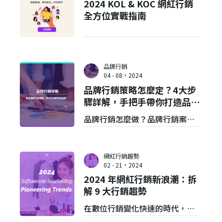
2024 KOL & KOC 網紅行銷
為電商品牌亟需突破的難題。
全方位實戰指南
VGV Media Asia 將深入剖析電商
行銷的十大策略，哪些策略是當
前更有效益的選擇。
品牌行銷
04 - 08，2024
品牌行銷策略怎麼定？4大步
驟詳解，手把手帶你打造品牌
形象！
品牌行銷怎麼做？品牌行銷案例
有哪些？本文介紹品牌行銷概
念、3個分析工具、4大品牌行銷
網紅行銷趨勢
策略步驟，也分享4個品牌行銷公
02 - 21，2024
2024 年網紅行銷新浪潮：拆
司挑選原則！如有行銷相關問
解 9 大行銷趨勢
題，品牌行銷公司推薦找VGV，
在數位行銷變化快速的時代，網
幫你發揮品牌影響力！