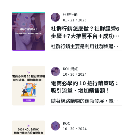
將產品或服務推廣給潛在客戶，
其不只是單向的訊息傳遞，更像
社群行銷
是品牌與消費者的對話。本文將
01 - 21，2025
社群行銷怎麼做？社群經營6
解釋網路行銷是什麼，並提供12
步驟＋7大推薦平台＋成功案
種網路行銷策略及7大推薦工具，
例說明
社群行銷主要是利用社群媒體平
最後分享網路行銷服務給你！
台與目標受眾進行雙向互動，讓
品牌更貼近消費者生活，而社群
KOL 網紅
媒體行銷通常涵蓋內容創作、活
10 - 30，2024
電商必學的 10 招行銷策略：
動策劃、社群管理等環節。本文
吸引流量、增加銷售額！
將分享社群經營6步驟，並提供7
隨著網路購物的蓬勃發展，電商
大社群行銷推薦平台及案例說
行銷已成為眾多品牌爭相佈局的
明！
戰場。面對日益激烈的競爭，如
KOC
何有效吸引流量、提高轉化，成
10 - 30，2024