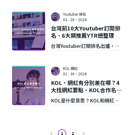
紅行銷一直是連結品牌與目標受
眾不可或缺的角色。
Youtuber 排名
根據最新的 Influencer
02 - 20，2024
台灣前10大Youtuber訂閱排
Marketing Hub 調查，有 85%
名、6大類推薦YTR總整理
的行銷人員今年將投資網紅行
台灣Youtuber訂閱排名出爐，百
銷，這比例相較去年有成長。這
萬YTR有誰入榜？本文將統整
也說明品牌在投入網紅行銷後，
2024年台灣Youtuber排名與10大
實際上都取得令人滿意的成果，
KOL 網紅
熱門影片，精選6大領域Youtuber
01 - 30，2024
今年預計有 60% 品牌將提高在網
KOL、網紅有分別差在哪？4
推薦名單，並公開6種YTR收入來
紅行銷的預算。
大找網紅要點、KOL合作名單
源與你分享！
指南
隨著越來越多品牌加入戰局，我
KOL是什麼意思？KOL和網紅分
們必須更加精準運用趨勢，達成
別差在哪？本文將解析KOL及網
甚至超越設定目標。一起來看看
紅的差異，以品牌方角度說明找
今年可能改變網紅行銷行業的 9
網紅／KOL的4大合作要點，並統
1
2