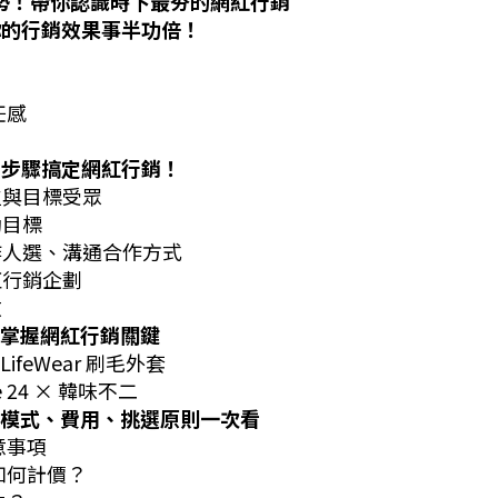
趨勢！帶你認識時下最夯的網紅行銷
你的行銷效果事半功倍！
任感
 步驟搞定網紅行銷！
位與目標受眾
動目標
作人選、溝通合作方式
紅行銷企劃
效
掌握網紅行銷關鍵
ifeWear 刷毛外套
 24 × 韓味不二
模式、費用、挑選原則一次看
意事項
如何計價？