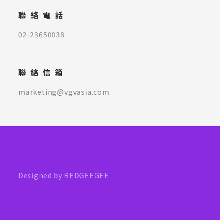
聯絡電話
02-23650038
聯絡信箱
marketing@vgvasia.com
Designed by REDGEEGEE