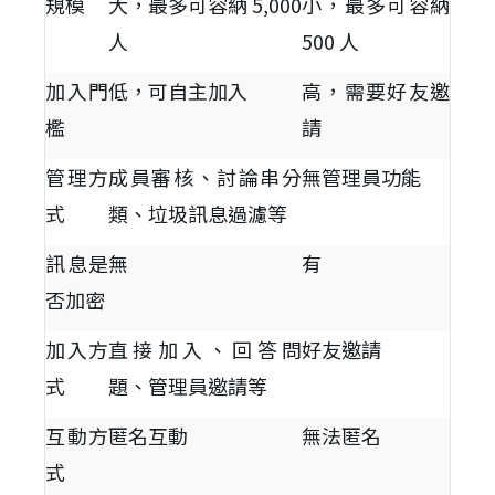
規模
大，最多可容納 5,000
小，最多可容納
人
500 人
加入門
低，可自主加入
高，需要好友邀
檻
請
管理方
成員審核、討論串分
無管理員功能
式
類、垃圾訊息過濾等
訊息是
無
有
否加密
加入方
直接加入、回答問
好友邀請
式
題、管理員邀請等
互動方
匿名互動
無法匿名
式