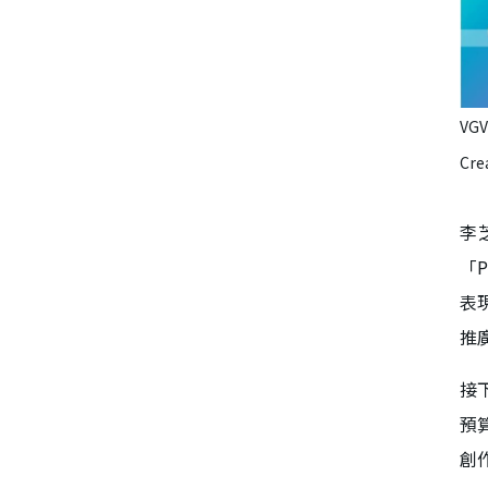
V
Cr
李
「
表現
推
接
預
創