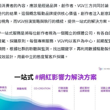
給消費者的內容，應該是經過品牌、創作者、VGV三方共同討論
迭代的結果。這個概念驅動品牌提供核心價值，創作者注入創意
的視角，而VGV扮演策略與執行的橋樑，提供一站式的解決方案
GV一站式服務是將每位創作者視為一個獨立的媒體公司，有各自
規範、採購原則。每個專案服務，VGV均以客戶為中心，前期配
顧問，根據社群的聆聽與監測，找出關鍵字，再利用數據驅動製
成效設計，用最中立的態度幫客戶採購。