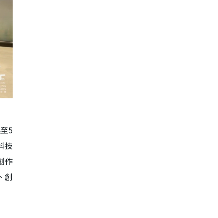
至5
科技
創作
、創