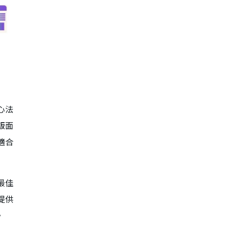
心法
版面
C適合
最佳
提供
。