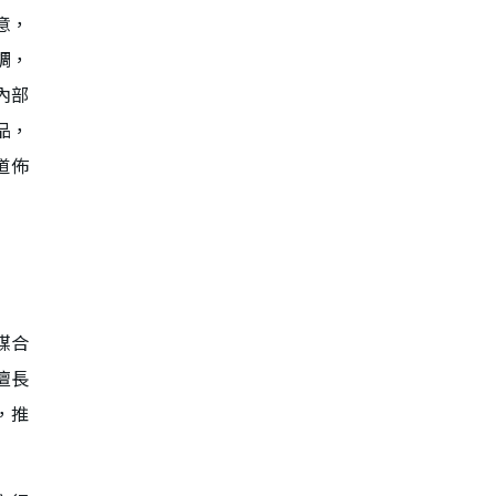
意，
調，
內部
品，
道佈
媒合
擅長
求，推