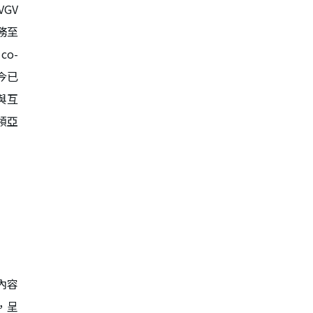
GV
務至
o-
今已
與互
領亞
內容
，呈