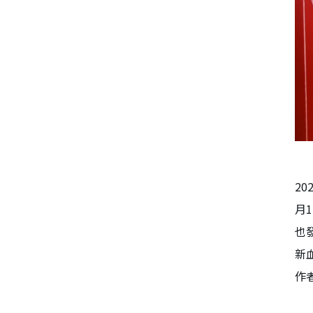
2
月
也
新
作