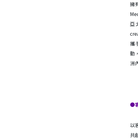
擁
M
亞
c
攜
動
洲
●
以
共