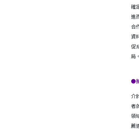
確
進
合
資
促
局
●
介
者
領域
薦