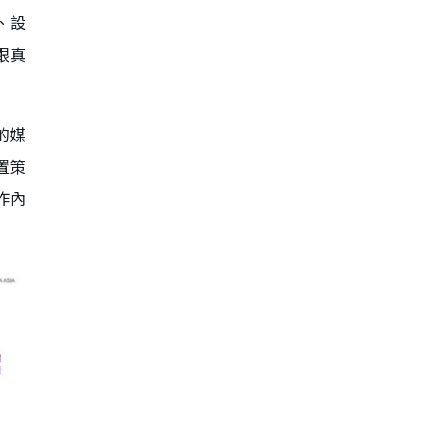
、設
跟真
。
的媒
置策
作內