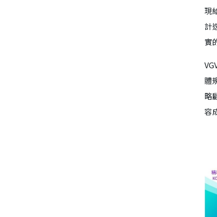
現
計
實
V
體
略
容