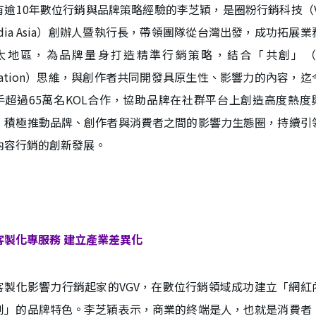
有逾10年數位行銷與品牌策略經驗的李芝穎，是圈粉行銷科技（V
edia Asia）創辦人暨執行長，帶領團隊從台灣出發，成功拓展業
太地區，為品牌量身打造精準行銷策略，結合「共創」（c
reation）思維，與創作者共同開發具原生性、影響力的內容，迄
手超過65萬名KOL合作，協助品牌在社群平台上創造高度熱度
，積極推動品牌、創作者與消費者之間的影響力生態圈，持續引
內容行銷的創新發展。
客製化專服務 建立產業差異化
客製化影響力行銷起家的VGV，在數位行銷領域成功建立「網紅
創」的品牌特色。李芝穎表示，商業的終端是人，也就是消費者