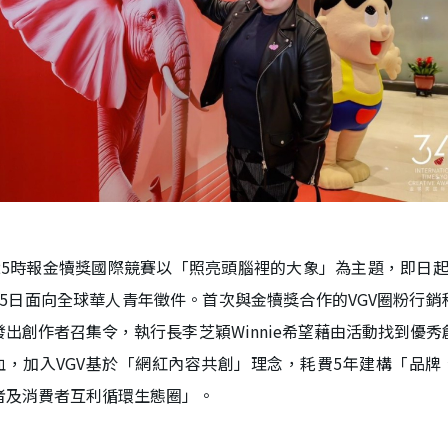
025時報金犢獎國際競賽以「照亮頭腦裡的大象」為主題，即日起
15日面向全球華人青年徵件。首次與金犢獎合作的VGV圈粉行銷
發出創作者召集令，執行長李芝穎Winnie希望藉由活動找到優秀
血，加入VGV基於「網紅內容共創」理念，耗費5年建構「品牌
者及消費者互利循環生態圈」。