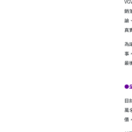
V
銷
論
真
為
事
最
●
目
萬
價