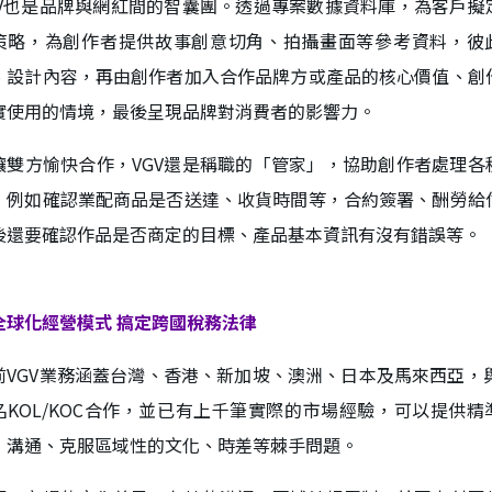
GV也是品牌與網紅間的智囊團。透過專案數據資料庫，為客戶擬
策略，為創作者提供故事創意切角、拍攝畫面等參考資料，彼
、設計內容，再由創作者加入合作品牌方或產品的核心價值、創
實使用的情境，最後呈現品牌對消費者的影響力。
讓雙方愉快合作，VGV還是稱職的「管家」，協助創作者處理各
，例如確認業配商品是否送達、收貨時間等，合約簽署、酬勞給
後還要確認作品是否商定的目標、產品基本資訊有沒有錯誤等。
全球化經營模式 搞定跨國稅務法律
前VGV業務涵蓋台灣、香港、新加坡、澳洲、日本及馬來西亞，與
名KOL/KOC合作，並已有上千筆實際的市場經驗，可以提供精
，溝通、克服區域性的文化、時差等棘手問題。