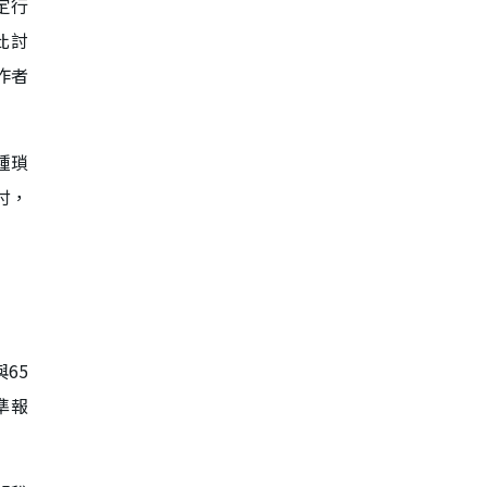
定行
此討
作者
種瑣
付，
65
準報