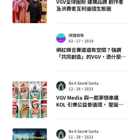
VGV全球圈粉 建構品牌 創作者
及消費者互利循環生態圈
媒體報導
02 - 17，2024
網紅媒合賽道還有空間？強調
「共同創造」的VGV，憑什麼獲
得TripAdvisor肯定？
Be A Secret Santa
12 - 26，2023
VGV Media 與一起夢想串連
KOL 引爆公益善循環， 聖誕之
際創造上百筆善款！
Be A Secret Santa
11 - 28，2023