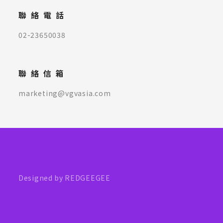
聯絡電話
02-23650038
聯絡信箱
marketing@vgvasia.com
Designed by REDGEEGEE