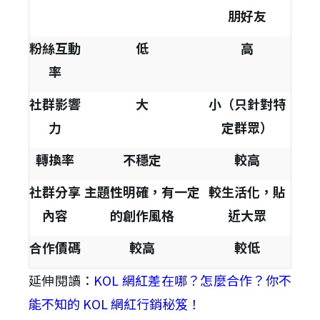
朋好友
粉絲互動
低
高
率
社群影響
大
小（只針對特
力
定群眾）
轉換率
不穩定
較高
社群分享
主題性明確，有一定
較生活化，貼
內容
的創作風格
近大眾
合作價碼
較高
較低
延伸閱讀：
KOL 網紅差在哪？怎麼合作？你不
能不知的 KOL 網紅行銷秘笈！