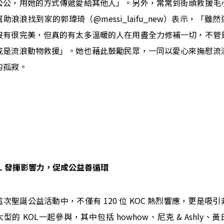
公公，用她的方式傳遞愛給其他人」。
另外，常常到街頭救援毛
幫助浪浪找到家的郭瑋琦（@messi_laifu_new）表示，「雖然
沒有很完美，但真的有太多溫暖的人在用盡全力修補一切，不管
或是流浪動物救援」。她也藉此鼓勵民眾，一同以愛心來撫慰流
的孤寂。
OL 發揮影響力，促成公益善循環
這次聖誕公益活動中，不僅有 120 位 KOC 熱烈響應，更是吸引
型的 KOL一起參與，其中包括 howhow、尼克 & Ashly、