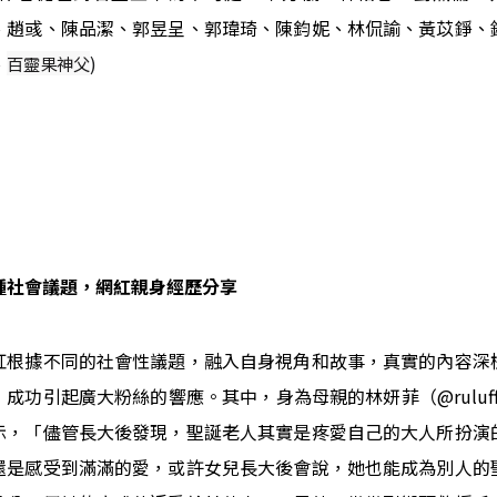
、趙彧、陳品潔、郭昱呈、郭瑋琦、陳鈞妮、林侃諭、黃苡錚、
、
)
百靈果神父
種社會議題，網紅親身經歷分享
紅根據不同的社會性議題，融入自身視角和故事，真實的內容深
，成功引起廣大粉絲的響應。其中，身為母親的林妍菲（@ruluff
示，「儘管長大後發現，聖誕老人其實是疼愛自己的大人所扮演
還是感受到滿滿的愛，或許女兒長大後會說，她也能成為別人的