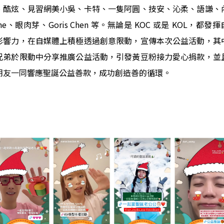
、酷炫、見習網美小吳、卡特、一隻阿圓、技安、沁柔、語謙、
ne、眼肉芽、Goris Chen 等。無論是 KOC 或是 KOL，都發
影響力，在自媒體上積極透過創意限動，宣傳本次公益活動，其
兄弟於限動中分享推廣公益活動，引發黃豆粉接力愛心捐款，並
朋友一同響應聖誕公益善款，成功創造善的循環。