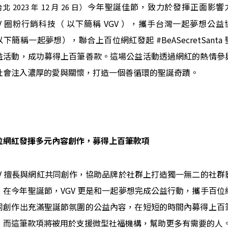
今年聖誕佳節，致力於發揮正面影響
北 2023 年 12 月 26 日）
GV 圈粉行銷科技（ 以下簡稱 VGV ），攜手台灣一起夢想公益
下簡稱一起夢想），聯合上百位網紅發起 #BeASecretSanta
益活動，成功募得上百筆善款。這場公益活動透過網紅的熱情參
社會注入濃厚的愛與關懷，打造一個善循環的聖誕奇蹟。
位網紅發揮多元內容創作，募得上百筆款項
GV 擅長與網紅共同創作，協助品牌於社群上打造獨一無二的社群
，在今年聖誕節，VGV 更是和一起夢想完成公益行動，攜手百位
同創作出充滿聖誕節氛圍的公益內容，在短短的時間內募得上百
，而這筆款項將被用於支援微型社福機構，幫助更多有需要的人