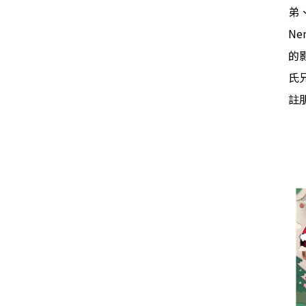
弟
Ne
的
氏
註