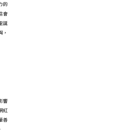
力的
協會
 聖誕
與，
影響
網紅
筆善
。