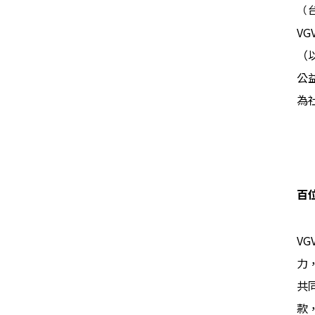
（台
V
（以
公
為
百
V
力
共
款