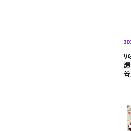
20
V
爆
善