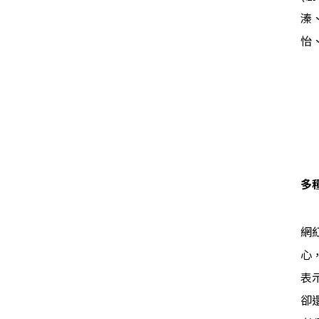
溱
怡
多
網
心
表
卻