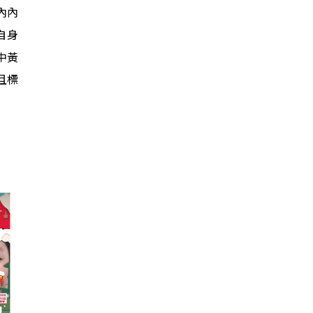
內內
揮自身
中黃
且標