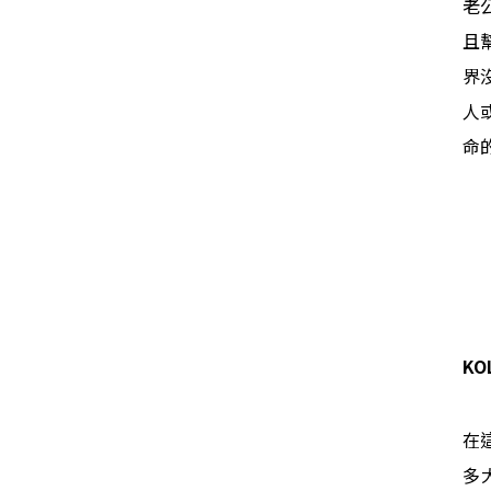
老
且
界
人
命
K
在
多大