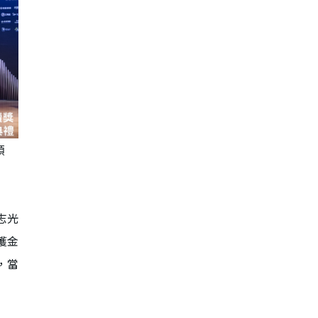
領
志光
獲金
，當