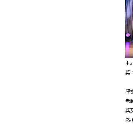
本
奬
評
老
獎
然