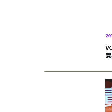
20
V
意