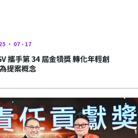
25 ‧ 07 - 17
GV 攜手第 34 屆金犢獎 轉化年輕創
為提案概念