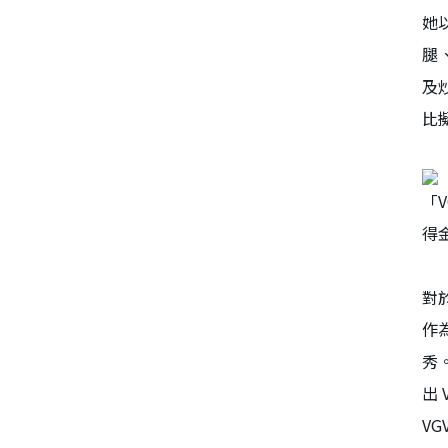
她
腿
及
比
「
得
對
作
秀
出
V