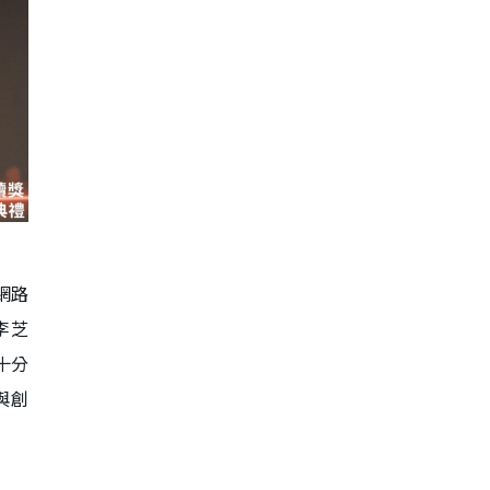
網路
李芝
十分
與創