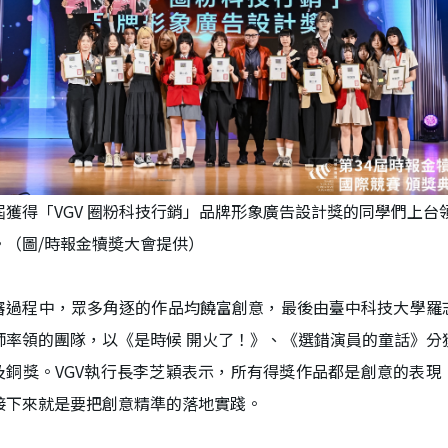
屆獲得「VGV 圈粉科技行銷」品牌形象廣告設計獎的同學們上台
。（圖/時報金犢奬大會提供）
審過程中，眾多角逐的作品均饒富創意，最後由臺中科技大學羅
師率領的團隊，以《是時候 開火了！》、《選錯演員的童話》分
及銅獎。VGV執行長李芝穎表示，所有得獎作品都是創意的表現
接下來就是要把創意精準的落地實踐。