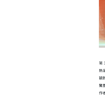
第
熱
穎
驚
作