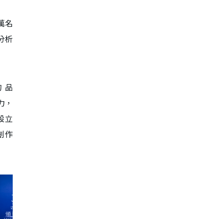
萬名
分析
 品
力，
設立
創作