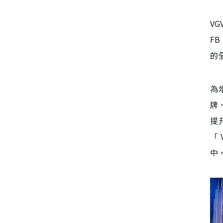
V
F
的
為
牌
提
「
中