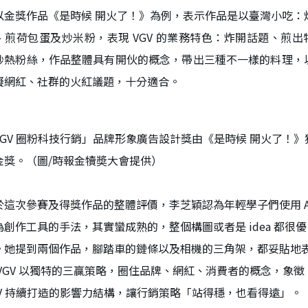
以金獎作品《是時候 開火了！》為例，表示作品是以臺灣小吃：
、煎荷包蛋及炒米粉，表現 VGV 的業務特色：炸開話題、煎出
炒熱粉絲，作品整體具有開伙的概念，帶出三種不一樣的料理，
擬網紅、社群的火紅議題，十分適合。
VGV 圈粉科技行銷」品牌形象廣告設計獎由《是時候 開火了！》
金獎。（圖/時報金犢奬大會提供）
於這次參賽及得獎作品的整體評價，李芝穎認為年輕學子們使用 A
為創作工具的手法，其實蠻成熟的，整個構圖或者是 idea 都很優
。她提到兩個作品，腳踏車的鏈條以及相機的三角架，都妥貼地
 VGV 以獨特的三贏策略，圈住品牌、網紅、消費者的概念，象徵
GV 持續打造的影響力結構，讓行銷策略「站得穩，也看得遠」。