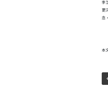
李
更
念
本