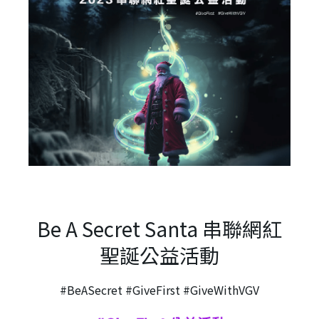
Be A Secret Santa 串聯網紅
聖誕公益活動
#BeASecret #GiveFirst #GiveWithVGV