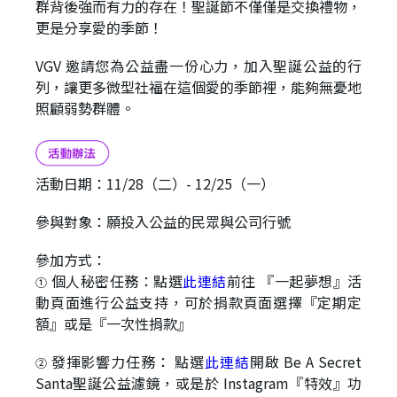
群背後強而有力的存在！聖誕節不僅僅是交換禮物，
更是分享愛的季節！
VGV 邀請您為公益盡一份心力，加入聖誕公益的行
列，讓更多微型社福在這個愛的季節裡，能夠無憂地
照顧弱勢群體。
活動日期：11/28（二）- 12/25（一）
參與對象：願投入公益的民眾與公司行號
參加方式：
個人秘密任務：點選
此連結
前往 『一起夢想』活
①
動頁面進行公益支持，可於捐款頁面選擇『定期定
額』或是『一次性捐款』
發揮影響力任務：
點選
此連結
開啟 Be A Secret
②
Santa聖誕公益濾鏡，或是於 Instagram『特效』功