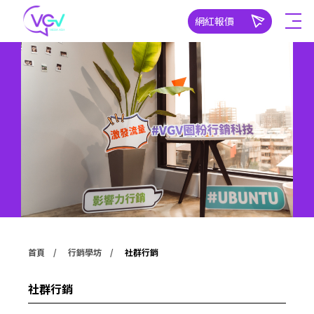
網紅報價
首頁
行銷學坊
社群行銷