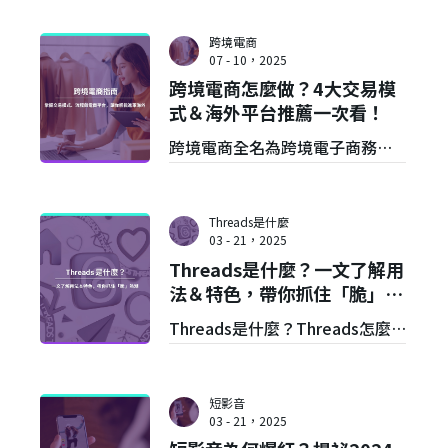
跨境電商
07 - 10，2025
跨境電商怎麼做？4大交易模
式＆海外平台推薦一次看！
跨境電商全名為跨境電子商務，
是一種透過網路平台將商品或服
務銷售到國外的商業模式，從商
Threads是什麼
品展示、訂單處理、金流支付到
03 - 21，2025
Threads是什麼？一文了解用
物流配送都可藉由線上系統完
法＆特色，帶你抓住「脆」熱
成。本文將說明跨境電商是什麼
潮
Threads是什麼？Threads怎麼
＆怎麼做，並分享跨境電商推薦
用？本文將詳細介紹Threads用
平台！
法與詳細功能，並解答Threads
短影音
跟X（Twitter）的差異，以及使
03 - 21，2025