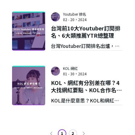
紅行銷一直是連結品牌與目標受
眾不可或缺的角色。
Youtuber 排名
根據最新的 Influencer
02 - 20，2024
台灣前10大Youtuber訂閱排
Marketing Hub 調查，有 85%
名、6大類推薦YTR總整理
的行銷人員今年將投資網紅行
台灣Youtuber訂閱排名出爐，百
銷，這比例相較去年有成長。這
萬YTR有誰入榜？本文將統整
也說明品牌在投入網紅行銷後，
2024年台灣Youtuber排名與10大
實際上都取得令人滿意的成果，
KOL 網紅
熱門影片，精選6大領域Youtuber
01 - 30，2024
今年預計有 60% 品牌將提高在網
KOL、網紅有分別差在哪？4
推薦名單，並公開6種YTR收入來
紅行銷的預算。
大找網紅要點、KOL合作名單
源與你分享！
指南
隨著越來越多品牌加入戰局，我
KOL是什麼意思？KOL和網紅分
們必須更加精準運用趨勢，達成
別差在哪？本文將解析KOL及網
甚至超越設定目標。一起來看看
紅的差異，以品牌方角度說明找
今年可能改變網紅行銷行業的 9
網紅／KOL的4大合作要點，並統
1
2