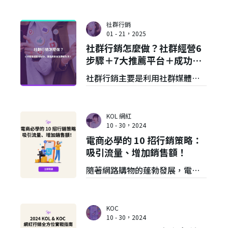
將產品或服務推廣給潛在客戶，
其不只是單向的訊息傳遞，更像
社群行銷
是品牌與消費者的對話。本文將
01 - 21，2025
社群行銷怎麼做？社群經營6
解釋網路行銷是什麼，並提供12
步驟＋7大推薦平台＋成功案
種網路行銷策略及7大推薦工具，
例說明
社群行銷主要是利用社群媒體平
最後分享網路行銷服務給你！
台與目標受眾進行雙向互動，讓
品牌更貼近消費者生活，而社群
KOL 網紅
媒體行銷通常涵蓋內容創作、活
10 - 30，2024
電商必學的 10 招行銷策略：
動策劃、社群管理等環節。本文
吸引流量、增加銷售額！
將分享社群經營6步驟，並提供7
隨著網路購物的蓬勃發展，電商
大社群行銷推薦平台及案例說
行銷已成為眾多品牌爭相佈局的
明！
戰場。面對日益激烈的競爭，如
KOC
何有效吸引流量、提高轉化，成
10 - 30，2024