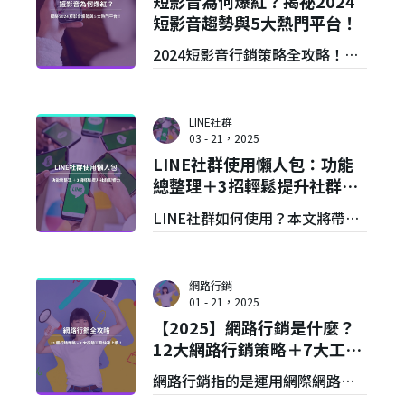
短影音為何爆紅？揭祕2024
用上的常見問題。想用Threads
短影音趨勢與5大熱門平台！
做行銷，為品牌抓住流量紅利
2024短影音行銷策略全攻略！掌
嗎？那你絕不能錯過這一篇！
握TikTok、Reels等5大短影音平
台趨勢，帶您了解爆紅短影音行
LINE社群
銷案例與短影音製作技巧＆APP
03 - 21，2025
LINE社群使用懶人包：功能
推薦。讓VGV圈粉行銷公司助您
總整理＋3招輕鬆提升社群影
打造高轉換短影音，快速提升品
響力
LINE社群如何使用？本文將帶你
牌聲量！
輕鬆認識LINE社群建立方法、
LINE社群功能，並提供3招經營方
網路行銷
法，快速提升社群影響力。文末
01 - 21，2025
【2025】網路行銷是什麼？
不僅為你解答使用LINE社群的常
12大網路行銷策略＋7大工具
見問題，還加碼推薦LINE社群行
介紹
網路行銷指的是運用網際網路，
銷首選品牌！