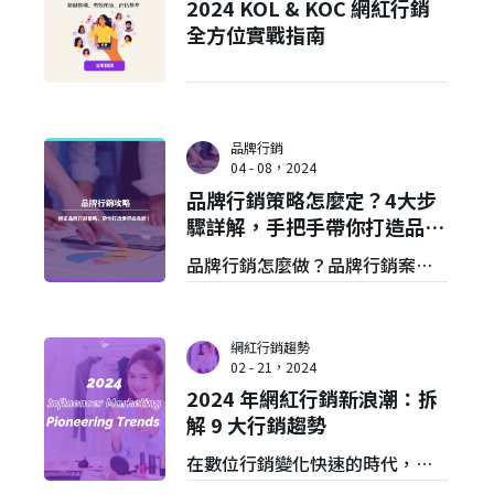
2024 KOL & KOC 網紅行銷
為電商品牌亟需突破的難題。
全方位實戰指南
VGV Media Asia 將深入剖析電商
行銷的十大策略，哪些策略是當
前更有效益的選擇。
品牌行銷
04 - 08，2024
品牌行銷策略怎麼定？4大步
驟詳解，手把手帶你打造品牌
形象！
品牌行銷怎麼做？品牌行銷案例
有哪些？本文介紹品牌行銷概
念、3個分析工具、4大品牌行銷
網紅行銷趨勢
策略步驟，也分享4個品牌行銷公
02 - 21，2024
2024 年網紅行銷新浪潮：拆
司挑選原則！如有行銷相關問
解 9 大行銷趨勢
題，品牌行銷公司推薦找VGV，
在數位行銷變化快速的時代，網
幫你發揮品牌影響力！